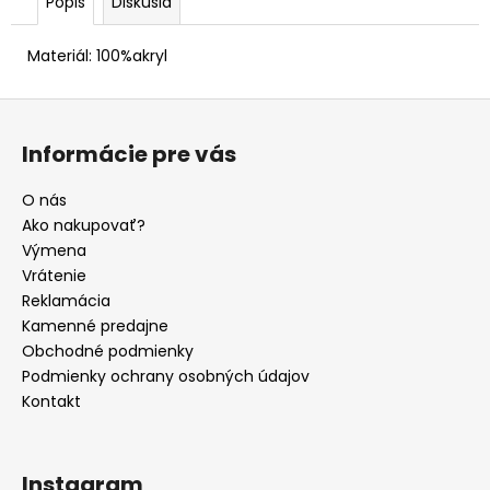
Popis
Diskusia
Materiál: 100%akryl
Z
á
Informácie pre vás
p
ä
O nás
t
Ako nakupovať?
i
Výmena
e
Vrátenie
Reklamácia
Kamenné predajne
Obchodné podmienky
Podmienky ochrany osobných údajov
Kontakt
Instagram