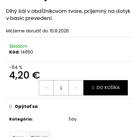
č
a
Dlhý šál v obdĺžnikovom tvare, príjemný na dotyk
m
v basic prevedení.
e
Môžeme doručiť do:
10.8.2026
Skladom
Kód:
14650
–64 %
4,20 €
Jednotková
DO KOŠÍKA
cena:
Opýtať sa
Kategória
:
Šály