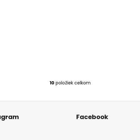
10
položiek celkom
O
v
l
á
d
agram
Facebook
a
c
i