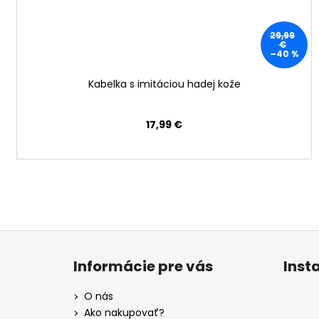
29,99
€
–40 %
Kabelka s imitáciou hadej kože
17,99 €
Z
á
Informácie pre vás
Inst
p
ä
O nás
t
Ako nakupovať?