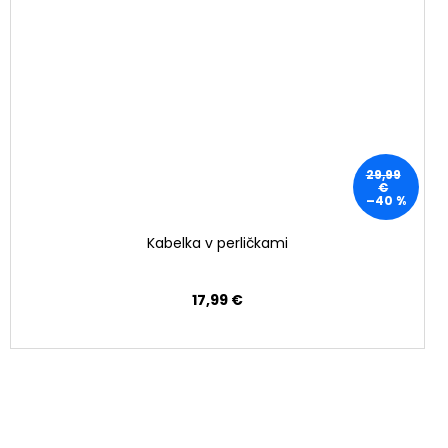
29,99
€
–40 %
Kabelka v perličkami
17,99 €