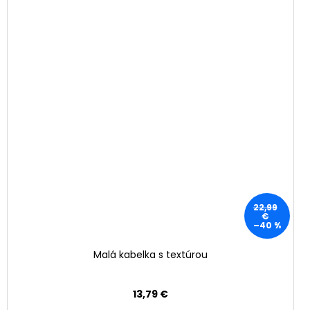
22,99
€
–40 %
Malá kabelka s textúrou
13,79 €