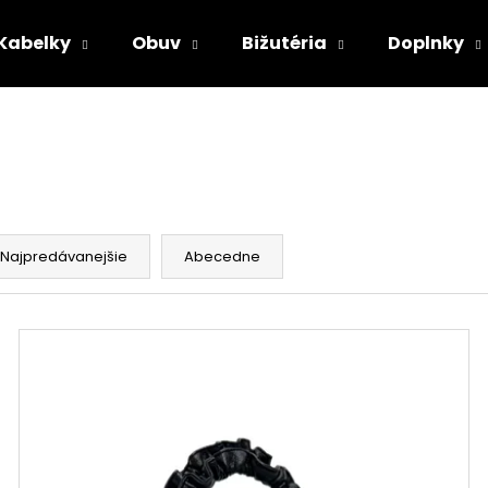
Kabelky
Obuv
Bižutéria
Doplnky
Čo potrebujete nájsť?
HĽADAŤ
Najpredávanejšie
Abecedne
Odporúčame