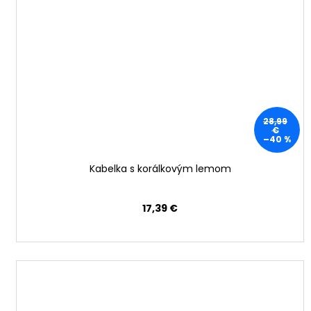
28,99
€
–40 %
Kabelka s korálkovým lemom
17,39 €