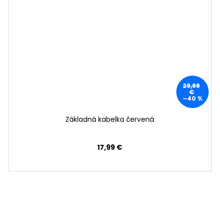
29,99
€
–40 %
Základná kabelka červená
17,99 €