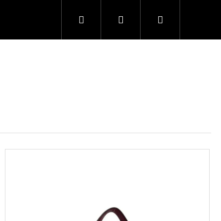
Hľadať
Prihlásenie
Nákupný
košík