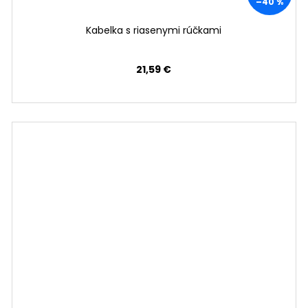
–40 %
Kabelka s riasenymi rúčkami
21,59 €