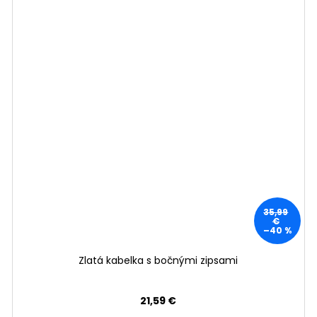
35,99
€
–40 %
Zlatá kabelka s bočnými zipsami
21,59 €