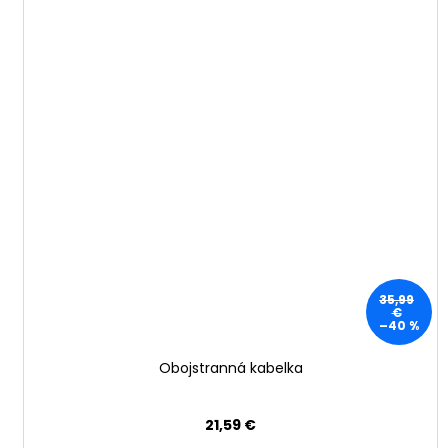
35,99
€
–40 %
Obojstranná kabelka
21,59 €