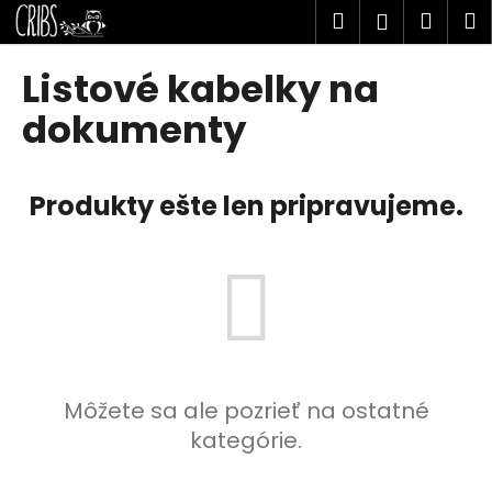
K
Prejsť
Hľadať
Náku
M
Prihlásen
na
o
obsah
Späť
Späť
košík
š
Listové kabelky na
í
Č
dokumenty
k
o
p
Produkty ešte len pripravujeme.
o
t
r
e
b
u
j
e
Môžete sa ale pozrieť na ostatné
t
kategórie.
e
n