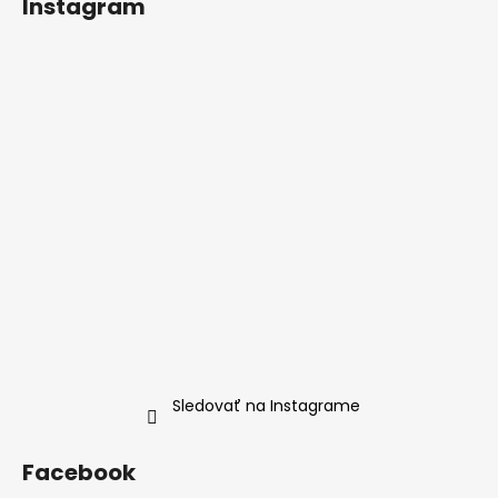
č
Instagram
a
m
e
Sledovať na Instagrame
Facebook