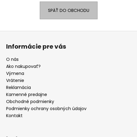
á
SPÄŤ DO OBCHODU
j
s
ť
Z
?
á
Informácie pre vás
p
ä
O nás
t
Ako nakupovať?
HĽADAŤ
i
Výmena
e
Vrátenie
Reklamácia
Kamenné predajne
O
Obchodné podmienky
d
Podmienky ochrany osobných údajov
p
Kontakt
o
r
ú