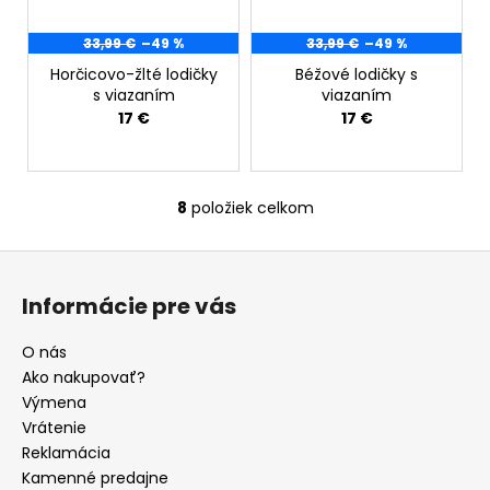
33,99 €
–49 %
33,99 €
–49 %
Horčicovo-žlté lodičky
Béžové lodičky s
s viazaním
viazaním
17 €
17 €
8
položiek celkom
O
v
Z
l
á
á
Informácie pre vás
d
p
a
ä
O nás
c
t
Ako nakupovať?
i
i
Výmena
e
e
Vrátenie
p
Reklamácia
r
Kamenné predajne
v