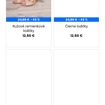
č
a
m
e
24,99 €
–49 %
24,99 €
–49 %
Ružové remienkové
Čierne lodičky
lodičky
12,50 €
12,50 €