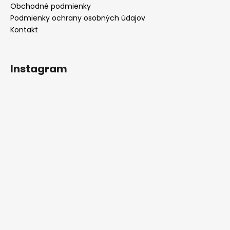
Obchodné podmienky
k
y
Podmienky ochrany osobných údajov
v
Kontakt
ý
p
i
Instagram
s
u