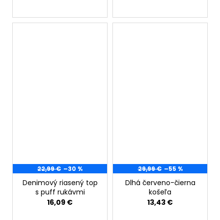
22,99 €
–30 %
29,99 €
–55 %
Denimový riasený top
Dlhá červeno-čierna
s puff rukávmi
košeľa
16,09 €
13,43 €