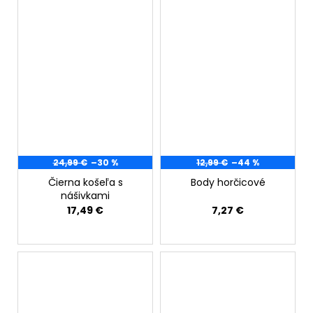
24,99 €
–30 %
12,99 €
–44 %
Čierna košeľa s
Body horčicové
nášivkami
17,49 €
7,27 €