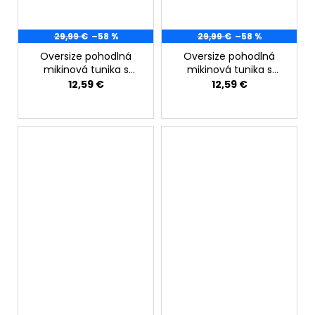
29,99 €
–58 %
29,99 €
–58 %
Oversize pohodlná
Oversize pohodlná
mikinová tunika s
mikinová tunika s
vyšívaným nápisom a
vyšívaným nápisom a
12,59 €
12,59 €
vreckami béžová
vreckami čierna