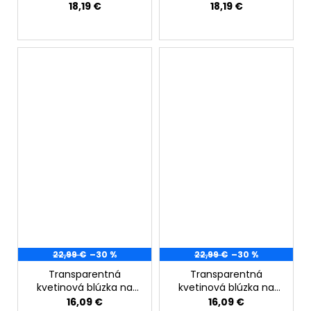
18,19 €
18,19 €
22,99 €
–30 %
22,99 €
–30 %
Transparentná
Transparentná
kvetinová blúzka na
kvetinová blúzka na
gombíky
gombíky ružová
16,09 €
16,09 €