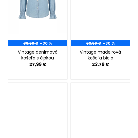
č
a
m
e
39,99 €
–30 %
33,99 €
–30 %
Vintage denimová
Vintage madeirová
košeľa s čipkou
košeľa biela
27,99 €
23,79 €