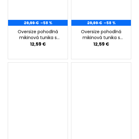
29,99 €
–58 %
29,99 €
–58 %
Oversize pohodlná
Oversize pohodlná
mikinová tunika s
mikinová tunika s
vyšívaným nápisom a
vyšívaným nápisom a
12,59 €
12,59 €
vreckami
vreckami zelená
cyklamenová