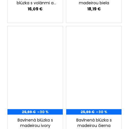
blúzka s volánmi a
madeirou biela
výšivkami oranžová
16,09 €
18,19 €
25,99 €
–30 %
25,99 €
–30 %
Bavlnená blúzka s
Bavlnená blúzka s
madeirou ivory
madeirou čierna