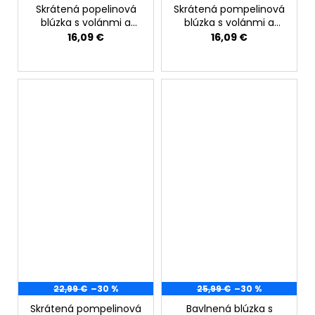
Skrátená popelinová
Skrátená pompelinová
blúzka s volánmi a
blúzka s volánmi a
výšivkami biela
výšivkami
16,09 €
16,09 €
cyklamenová
22,99 €
–30 %
25,99 €
–30 %
Skrátená pompelinová
Bavlnená blúzka s