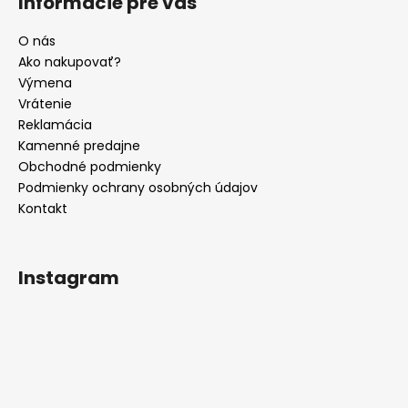
Informácie pre vás
d
p
a
ä
O nás
c
t
Ako nakupovať?
i
i
Výmena
e
e
Vrátenie
p
Reklamácia
r
Kamenné predajne
v
Obchodné podmienky
k
y
Podmienky ochrany osobných údajov
v
Kontakt
ý
p
i
Instagram
s
u