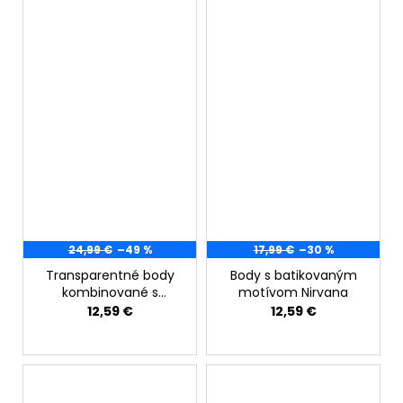
24,99 €
–49 %
17,99 €
–30 %
Transparentné body
Body s batikovaným
kombinované s
motívom Nirvana
koženkou
12,59 €
12,59 €