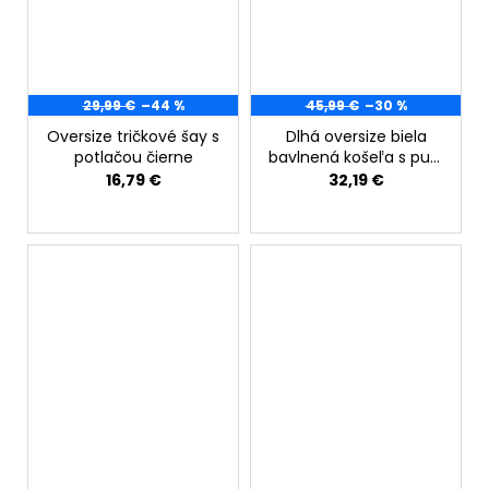
29,99 €
–44 %
45,99 €
–30 %
Oversize tričkové šay s
Dlhá oversize biela
potlačou čierne
bavlnená košeľa s puff
rukávmi z krajky
16,79 €
32,19 €