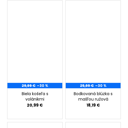
29,99 €
–30 %
25,99 €
–30 %
Biela košeľa s
Bodkovaná blúzka s
volánikmi
mašľou ružová
20,99 €
18,19 €