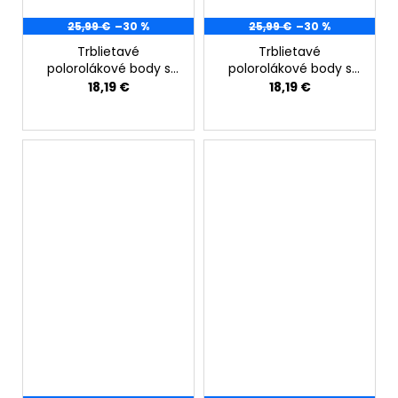
25,99 €
–30 %
25,99 €
–30 %
Trblietavé
Trblietavé
polorolákové body s
polorolákové body s
riasením ružové
riasením zlaté
18,19 €
18,19 €