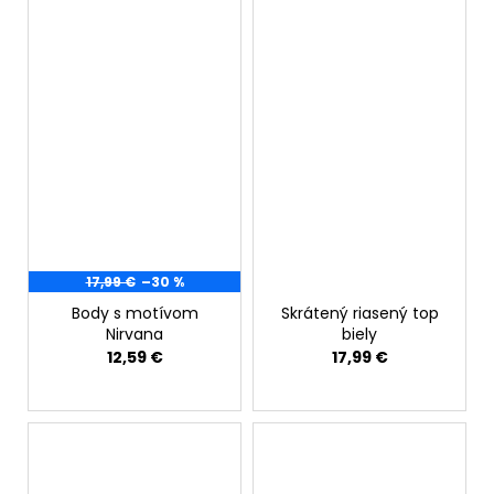
17,99 €
–30 %
Body s motívom
Skrátený riasený top
Nirvana
biely
12,59 €
17,99 €