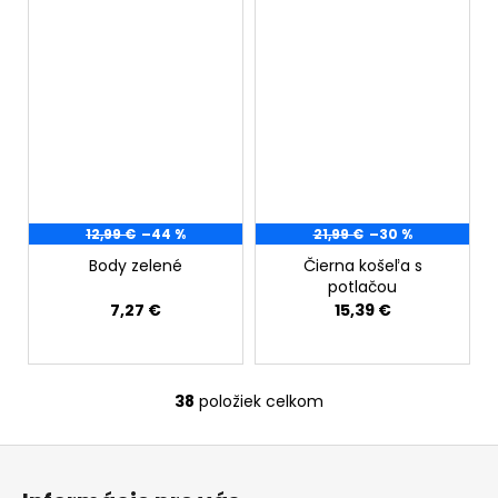
12,99 €
–44 %
21,99 €
–30 %
Body zelené
Čierna košeľa s
potlačou
7,27 €
15,39 €
38
položiek celkom
O
v
Z
l
á
á