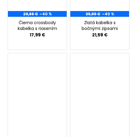
29,99 €
–40 %
35,99 €
–40 %
Čierna crossbody
Zlatá kabelka s
kabelka s riasením
bočnými zipsami
17,99 €
21,59 €