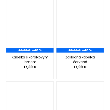
28,99 €
–40 %
29,99 €
–40 %
Kabelka s korálkovým
Základná kabelka
lemom
červená
17,39 €
17,99 €