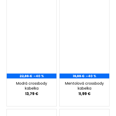
22,99 €
–40 %
19,99 €
–40 %
Modrá crossbody
Mentolová crossbody
kabelka
kabelka
13,79 €
11,99 €