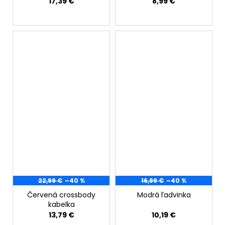
17,39 €
8,99 €
22,99 €
–40 %
16,99 €
–40 %
Červená crossbody
Modrá ľadvinka
kabelka
13,79 €
10,19 €