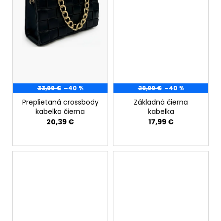
č
a
m
e
33,99 €
–40 %
29,99 €
–40 %
Preplietaná crossbody
Základná čierna
kabelka čierna
kabelka
20,39 €
17,99 €