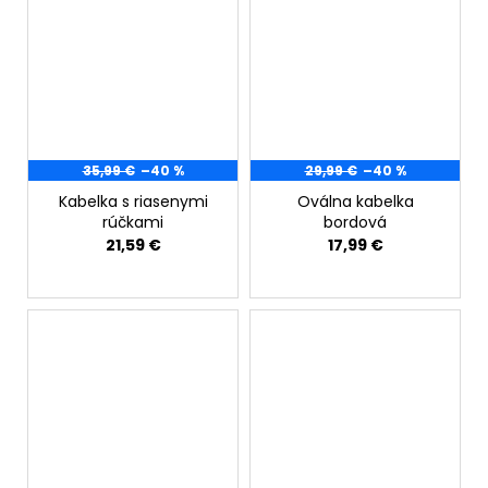
35,99 €
–40 %
29,99 €
–40 %
Kabelka s riasenymi
Oválna kabelka
rúčkami
bordová
21,59 €
17,99 €