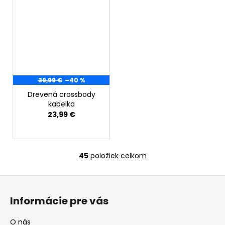
39,99 €
–40 %
Drevená crossbody
kabelka
23,99 €
45
položiek celkom
O
v
Z
l
á
á
Informácie pre vás
d
p
a
ä
O nás