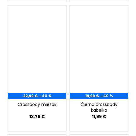
22,99 €
–40 %
19,99 €
–40 %
Crossbody miešok
Čierna crossbody
kabelka
13,79 €
11,99 €