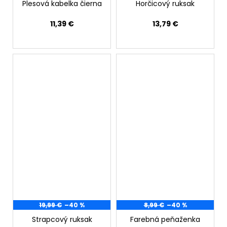
Plesová kabelka čierna
Horčicový ruksak
11,39 €
13,79 €
19,99 €
–40 %
8,99 €
–40 %
Strapcový ruksak
Farebná peňaženka