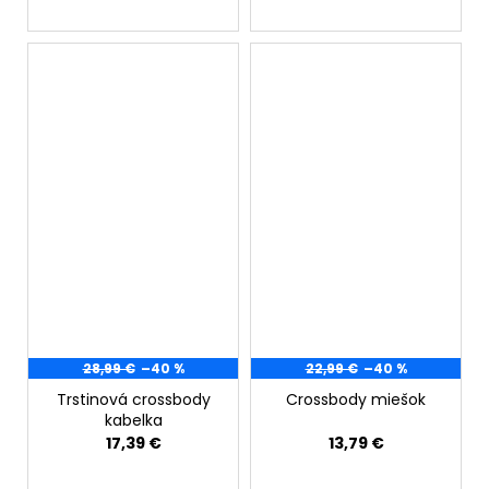
28,99 €
–40 %
22,99 €
–40 %
Trstinová crossbody
Crossbody miešok
kabelka
17,39 €
13,79 €