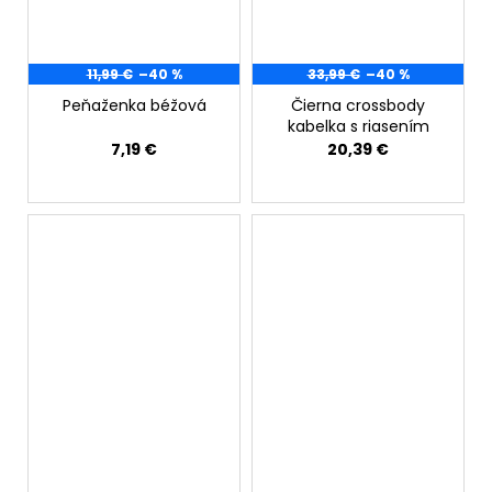
11,99 €
–40 %
33,99 €
–40 %
Peňaženka béžová
Čierna crossbody
kabelka s riasením
7,19 €
20,39 €