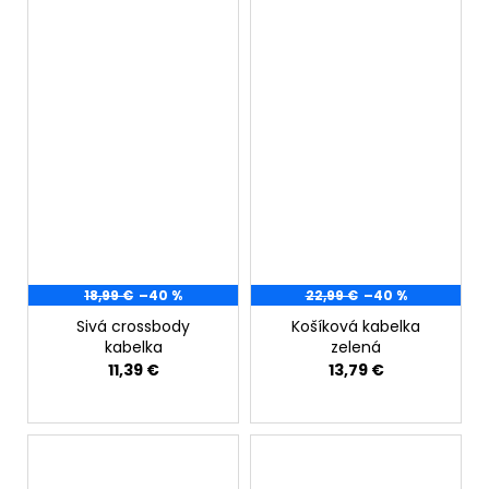
18,99 €
–40 %
22,99 €
–40 %
Sivá crossbody
Košíková kabelka
kabelka
zelená
11,39 €
13,79 €