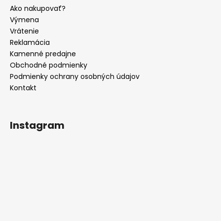
c
t
Ako nakupovať?
i
i
Výmena
e
e
Vrátenie
p
Reklamácia
r
Kamenné predajne
v
Obchodné podmienky
k
y
Podmienky ochrany osobných údajov
v
Kontakt
ý
p
i
Instagram
s
u