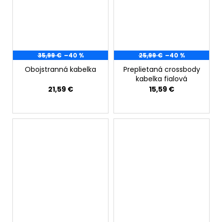
35,99 €
–40 %
25,99 €
–40 %
Obojstranná kabelka
Preplietaná crossbody
kabelka fialová
21,59 €
15,59 €