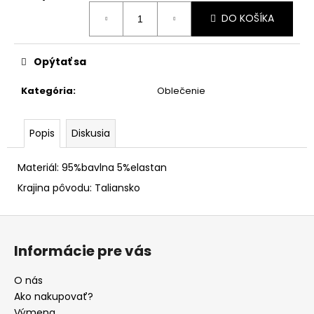
Jednotková
DO KOŠÍKA
cena:
Opýtať sa
Kategória
:
Oblečenie
Popis
Diskusia
Materiál: 95%bavlna 5%elastan
Krajina pôvodu: Taliansko
Z
á
Informácie pre vás
p
ä
O nás
t
Ako nakupovať?
Výmena