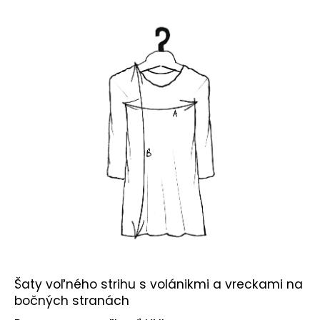
č
a
m
e
Šaty voľného strihu s volánikmi a vreckami na
bočných stranách