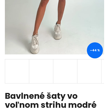
á
j
s
ť
?
–44 %
HĽADAŤ
O
d
p
Bavlnené šaty vo
o
r
voľnom strihu modré
ú