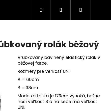
Hľadať
Prihlásenie
Nákupný
košík
úbkovaný rolák béžový
Vrubkovaný bavlnený elastický rolák v
béžovej farbe.
Rozmery pre veľkosť UNI:
A = 60cm
B = 38cm
Modelka Laura je 173cm vysoká, bežne
nosí veľkosť S a na sebe má veľkosť
UNI.