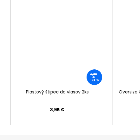
5,99
€
–34 %
Plastový štipec do vlasov 2ks
Oversize 
3,95 €
Z