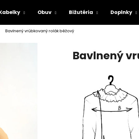
Kabelky
Obuv
Bižutéria
Doplnky
Bavlnený vrúbkovaný rolák béžový
Čo potrebujete nájsť?
Bavlnený vr
HĽADAŤ
Odporúčame