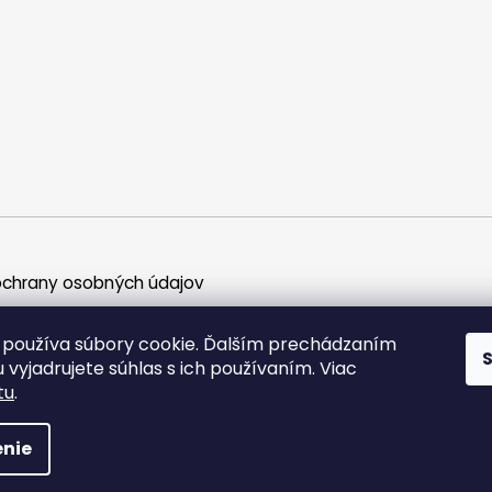
chrany osobných údajov
používa súbory cookie. Ďalším prechádzaním
 vyjadrujete súhlas s ich používaním. Viac
tu
.
etky práva vyhradené.
nie