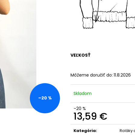
VEĽKOSŤ
Môžeme doručiť do:
11.8.2026
Skladom
–20 %
–20 %
13,59 €
Jednotková
cena:
Kategória
:
Roláky 