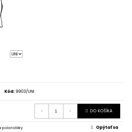
Kód:
9903/UNI
DO KOŠÍKA
Opýtať sa
a poloroláky