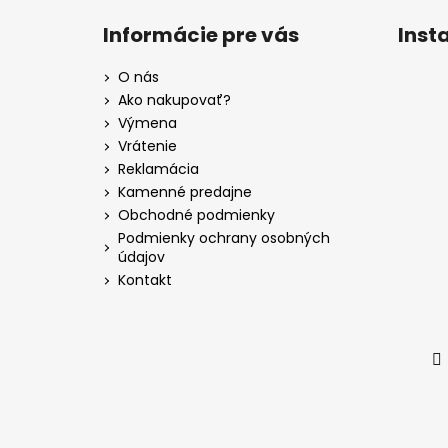
á
Informácie pre vás
Inst
p
ä
O nás
t
Ako nakupovať?
i
Výmena
e
Vrátenie
Reklamácia
Kamenné predajne
Obchodné podmienky
Podmienky ochrany osobných
údajov
Kontakt