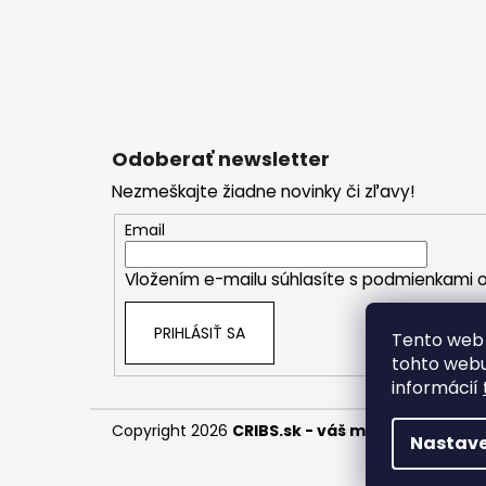
Odoberať newsletter
Nezmeškajte žiadne novinky či zľavy!
Email
Vložením e-mailu súhlasíte s
podmienkami o
PRIHLÁSIŤ SA
Tento web 
tohto webu
informácií
Copyright 2026
CRIBS.sk - váš módny butik
. Vš
Nastave