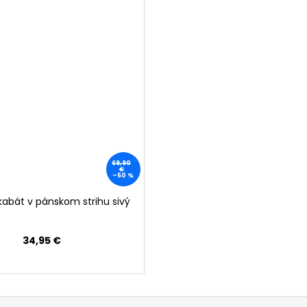
69,90
€
–50 %
kabát v pánskom strihu sivý
34,95 €