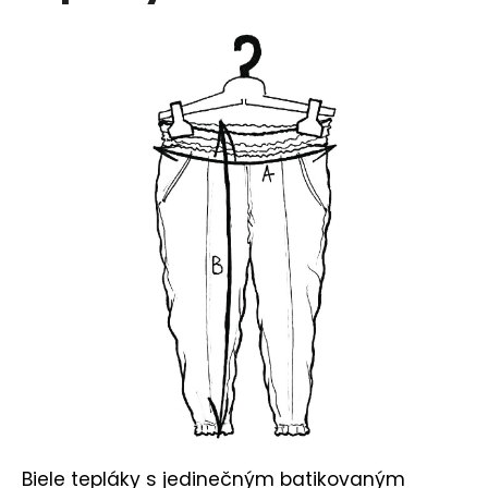
č
a
m
e
Biele tepláky s jedinečným batikovaným