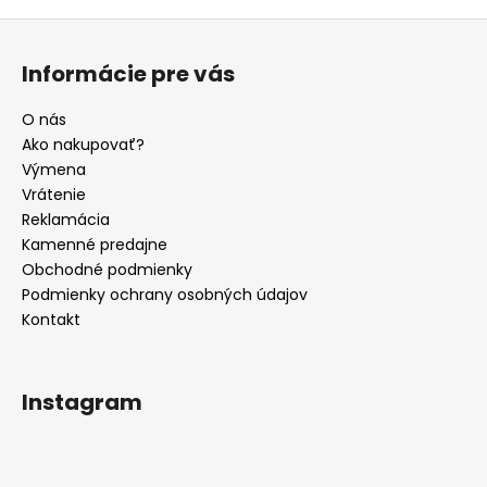
Z
á
Informácie pre vás
p
ä
O nás
t
Ako nakupovať?
i
Výmena
e
Vrátenie
Reklamácia
Kamenné predajne
Obchodné podmienky
Podmienky ochrany osobných údajov
Kontakt
Instagram