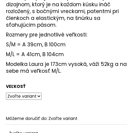
dizajnom, ktorý je na každom kúsku ináč
rozložený, s bočnými vreckami, patentmi pri
členkoch a elastickým, na šnúrku sa
sťahujúcim pásom.
Rozmery pre jednotlivé veľkosti:
S/M = A 39cm, B 100cm
M/L = A 41cm, B 104cm
Modelka Laura je 173cm vysoká, váži 52kg a na
sebe má veľkosť M/L.
VEĽKOSŤ
Môžeme doručiť do:
Zvoľte variant