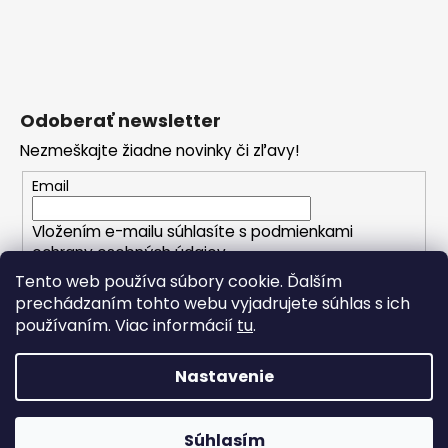
Odoberať newsletter
Nezmeškajte žiadne novinky či zľavy!
Email
Vložením e-mailu súhlasíte s
podmienkami
ochrany osobných údajov
Tento web používa súbory cookie. Ďalším
prechádzaním tohto webu vyjadrujete súhlas s ich
PRIHLÁSIŤ SA
používaním. Viac informácií
tu
.
Nastavenie
Vytvoril Shoptet
Copyright 2026
CRIBS.sk - váš módny butik
. Všetky
Súhlasím
práva vyhradené.