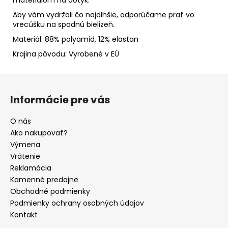
materiálom na dotyk.
Aby vám vydržali čo najdlhšie, odporúčame prať vo
vrecúšku na spodnú bielizeň.
Materiál: 88% polyamid, 12% elastan
Krajina pôvodu: Vyrobené v EÚ
Z
á
Informácie pre vás
p
ä
O nás
t
Ako nakupovať?
i
Výmena
e
Vrátenie
Reklamácia
Kamenné predajne
Obchodné podmienky
Podmienky ochrany osobných údajov
Kontakt