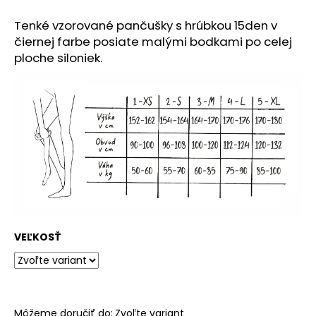
č
a
Tenké vzorované pančušky s hrúbkou 15den v
m
čiernej farbe posiate malými bodkami po celej
e
ploche siloniek.
VEĽKOSŤ
Môžeme doručiť do:
Zvoľte variant