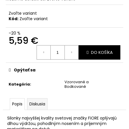
Zvoľte variant
Kód:
Zvoľte variant
–20 %
5,59 €
Jednotková
DO KOŠÍKA
cena:
Opýtať sa
Vzorované a
Kategória
:
Bodkované
Popis
Diskusia
Silonky najvyššej kvality svetovej značky FiORE oplývajú
dlhou výdržou, pohodlným nosením a príjemným