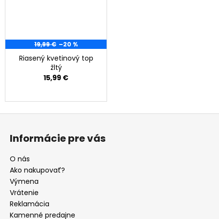
19,99 €
–20 %
Riasený kvetinový top
žltý
15,99 €
Z
á
Informácie pre vás
p
ä
O nás
t
Ako nakupovať?
i
Výmena
e
Vrátenie
Reklamácia
Kamenné predajne