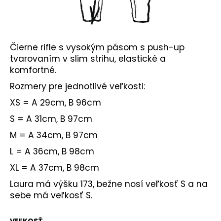
Čierne rifle s vysokým pásom s push-up
tvarovaním v slim strihu, elastické a
komfortné.
Rozmery pre jednotlivé veľkosti:
XS = A 29cm, B 96cm
S = A 31cm, B 97cm
M = A 34cm, B 97cm
L = A 36cm, B 98cm
XL = A 37cm, B 98cm
Laura má výšku 173, bežne nosí veľkosť S a na
sebe má veľkosť S.