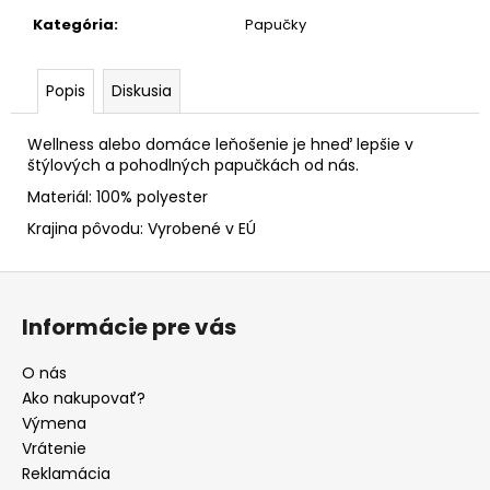
Kategória
:
Papučky
Popis
Diskusia
Wellness alebo domáce leňošenie je hneď lepšie v
štýlových a pohodlných papučkách od nás.
Materiál: 100% polyester
Krajina pôvodu: Vyrobené v EÚ
Z
á
Informácie pre vás
p
ä
O nás
t
Ako nakupovať?
i
Výmena
e
Vrátenie
Reklamácia