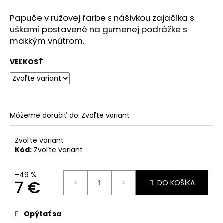
č
a
Papuče v ružovej farbe s nášivkou zajačika s
m
uškami postavené na gumenej podrážke s
e
mäkkým vnútrom.
VEĽKOSŤ
Môžeme doručiť do:
Zvoľte variant
Zvoľte variant
Kód:
Zvoľte variant
–49 %
7 €
DO KOŠÍKA
Jednotková
cena:
Opýtať sa