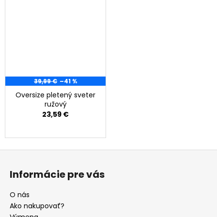
39,99 €
–41 %
Oversize pletený sveter
ružový
23,59 €
Z
á
Informácie pre vás
p
ä
O nás
t
Ako nakupovať?
Výmena