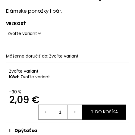
č
a
Dámske ponožky 1 pár.
m
e
VEĽKOSŤ
Môžeme doručiť do:
Zvoľte variant
Zvoľte variant
Kód:
Zvoľte variant
–30 %
2,09 €
Jednotková
DO KOŠÍKA
cena:
Opýtať sa