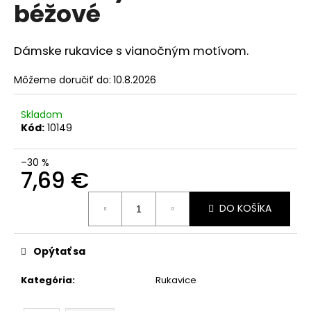
č
béžové
a
m
e
Dámske rukavice s vianočným motívom.
Môžeme doručiť do:
10.8.2026
Skladom
Kód:
10149
–30 %
7,69 €
Jednotková
DO KOŠÍKA
cena:
Opýtať sa
Kategória
:
Rukavice