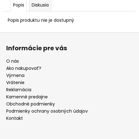
Popis
Diskusia
Popis produktu nie je dostupný
Z
á
Informácie pre vás
p
ä
O nás
t
Ako nakupovať?
i
Výmena
e
Vrátenie
Reklamácia
Kamenné predajne
Obchodné podmienky
Podmienky ochrany osobných údajov
Kontakt