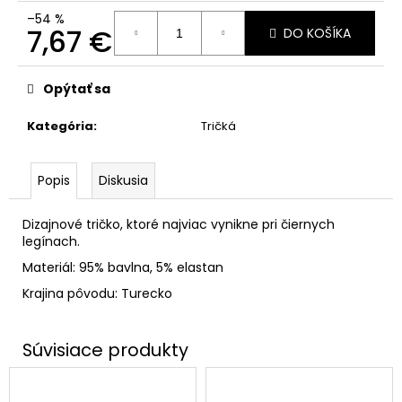
–54 %
7,67 €
DO KOŠÍKA
Jednotková
cena:
Opýtať sa
Kategória
:
Tričká
Popis
Diskusia
Dizajnové tričko, ktoré najviac vynikne pri čiernych
legínach.
Materiál: 95% bavlna, 5% elastan
Krajina pôvodu: Turecko