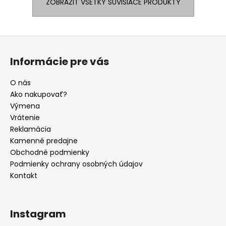
ZOBRAZIŤ VŠETKY SÚVISIACE PRODUKTY
Z
á
Informácie pre vás
p
ä
O nás
t
Ako nakupovať?
i
Výmena
e
Vrátenie
Reklamácia
Kamenné predajne
Obchodné podmienky
Podmienky ochrany osobných údajov
Kontakt
Instagram