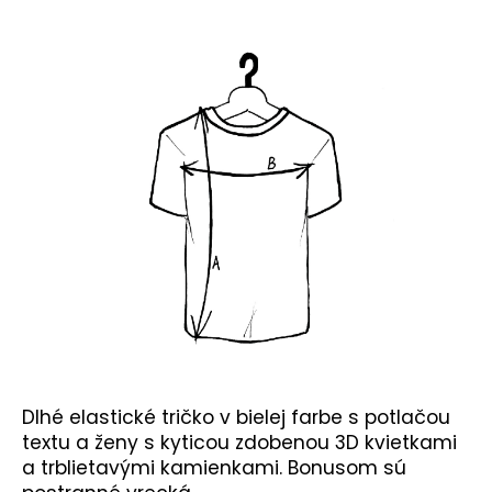
č
a
m
e
Dlhé elastické tričko v bielej farbe s potlačou
textu a ženy s kyticou zdobenou 3D kvietkami
a trblietavými kamienkami. Bonusom sú