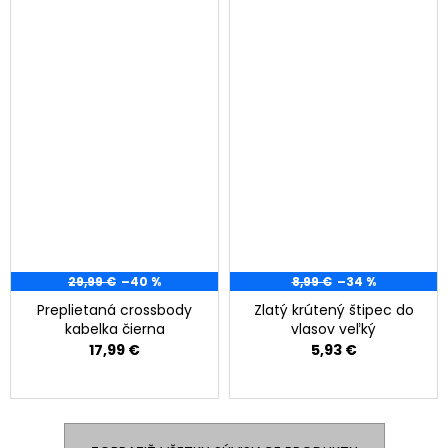
29,99 €
–40 %
8,99 €
–34 %
Preplietaná crossbody
Zlatý krútený štipec do
kabelka čierna
vlasov veľký
17,99 €
5,93 €