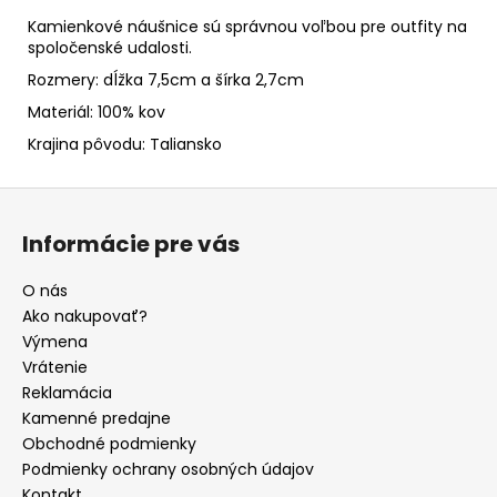
Kamienkové náušnice sú správnou voľbou pre outfity na
spoločenské udalosti.
Rozmery: dĺžka 7,5cm a šírka 2,7cm
Materiál: 100% kov
Krajina pôvodu: Taliansko
Z
á
Informácie pre vás
p
ä
O nás
t
Ako nakupovať?
i
Výmena
e
Vrátenie
Reklamácia
Kamenné predajne
Obchodné podmienky
Podmienky ochrany osobných údajov
Kontakt