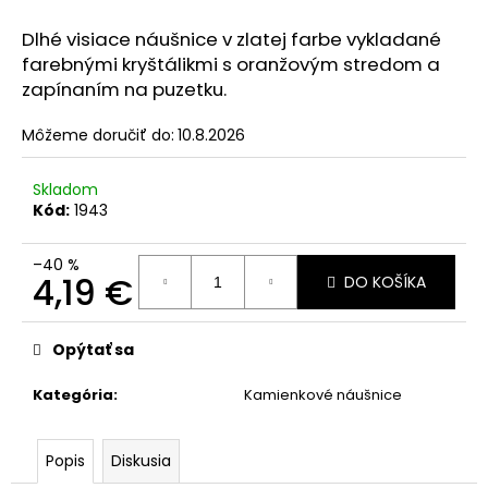
č
a
Dlhé visiace náušnice v zlatej farbe vykladané
m
farebnými kryštálikmi s oranžovým stredom a
e
zapínaním na puzetku.
Môžeme doručiť do:
10.8.2026
Skladom
Kód:
1943
–40 %
4,19 €
DO KOŠÍKA
Jednotková
cena:
Opýtať sa
Kategória
:
Kamienkové náušnice
Popis
Diskusia