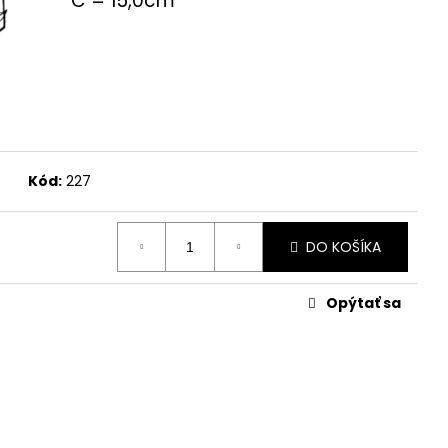
C = 15,0cm
Kód:
227
DO KOŠÍKA
Opýtať sa