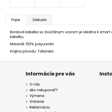
Popis
Diskusia
Bordová kabelka so živočíšnym vzorom je ideálna k smart
kabelku.
Materiál: 100% polyuretán
Krajina pôvodu: Taliansko
Z
á
Informácie pre vás
Inst
p
ä
O nás
t
Ako nakupovať?
i
Výmena
e
Vrátenie
Reklamácia