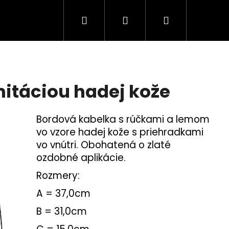
Hľadať
Prihlásenie
Nákupný
košík
mitáciou hadej kože
Bordová kabelka s rúčkami a lemom
vo vzore hadej kože s priehradkami
vo vnútri. Obohatená o zlaté
ozdobné aplikácie.
Rozmery:
A = 37,0cm
B = 31,0cm