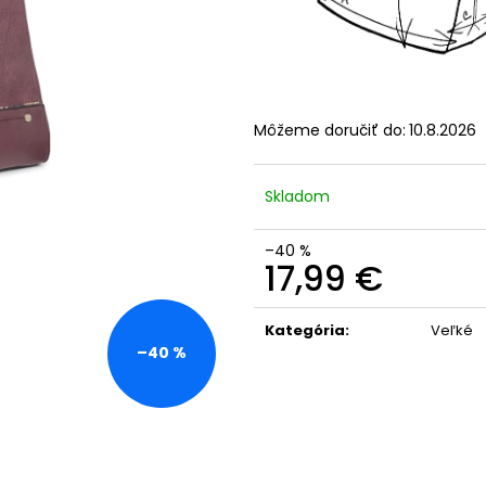
Môžeme doručiť do:
10.8.2026
Skladom
–40 %
17,99 €
Jednotková
cena:
Kategória
:
Veľké
–40 %