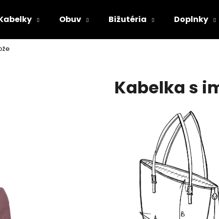
Kabelky
Obuv
Bižutéria
Doplnky
kože
Čo potrebujete nájsť?
Kabelka s i
HĽADAŤ
Odporúčame