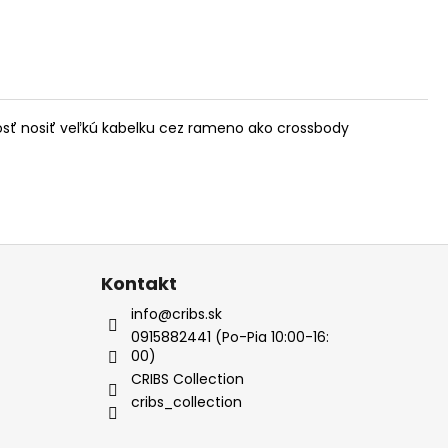
sť nosiť veľkú kabelku cez rameno ako crossbody
Kontakt
info@cribs.sk
0915882441 (Po-Pia 10:00-16:
00)
CRIBS Collection
cribs_collection