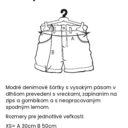
č
a
m
e
Modré denimové šórtky s vysokým pásom v
dlhšom prevedení s vreckami, zapínaním na
zips a gombíkom a s neopracovaným
spodným lemom.
Rozmery pre jednotlivé veľkosti:
XS= A 30cm B 50cm