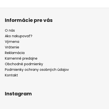
Z
á
Informácie pre vás
p
ä
O nás
t
Ako nakupovať?
i
Výmena
e
Vrátenie
Reklamácia
Kamenné predajne
Obchodné podmienky
Podmienky ochrany osobných údajov
Kontakt
Instagram