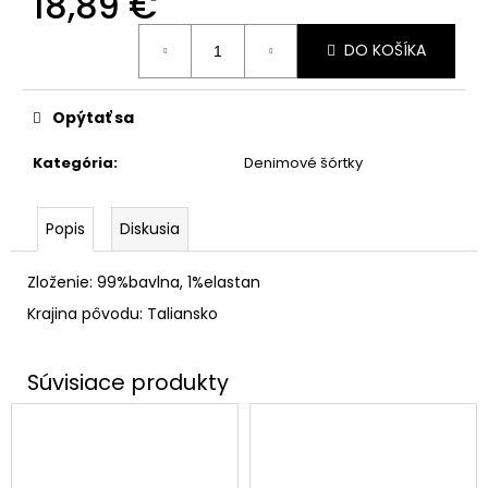
18,89 €
Jednotková
DO KOŠÍKA
cena:
Opýtať sa
Kategória
:
Denimové šórtky
Popis
Diskusia
Zloženie: 99%bavlna, 1%elastan
Krajina pôvodu: Taliansko