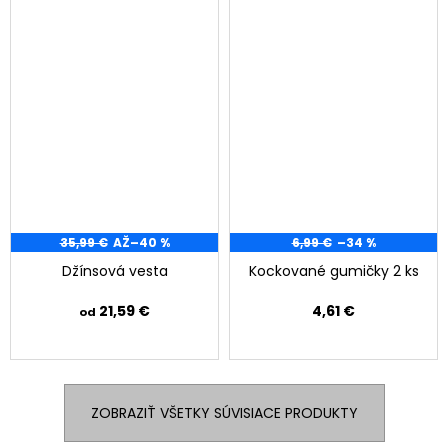
35,99 €
AŽ
–40 %
6,99 €
–34 %
Džínsová vesta
Kockované gumičky 2 ks
21,59 €
4,61 €
od
ZOBRAZIŤ VŠETKY SÚVISIACE PRODUKTY