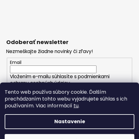
Odoberať newsletter
Nezmeškajte žiadne novinky či zľavy!
Email
Vložením e-mailu súhlasíte s
podmienkami
ochrany osobných údajov
Tento web používa súbory cookie. Ďalším
PRIHLÁSIŤ SA
prechádzaním tohto webu vyjadrujete súhlas s ich
používaním. Viac informácií
tu
.
Nastavenie
Vytvoril Shoptet
Copyright 2026
CRIBS.sk - váš módny butik
. Všetky