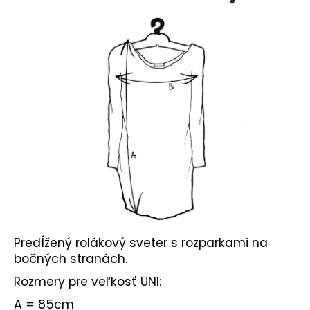
č
a
m
e
Predĺžený rolákový sveter s rozparkami na
bočných stranách.
Rozmery pre veľkosť UNI:
A = 85cm