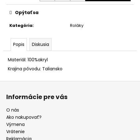
Opýtať sa
Kategória
:
Roláky
Popis
Diskusia
Materiál: 100%akryl
Krajina pôvodu: Taliansko
Z
á
Informácie pre vás
p
ä
O nás
t
Ako nakupovať?
i
Výmena
e
Vrátenie
Reklamácia