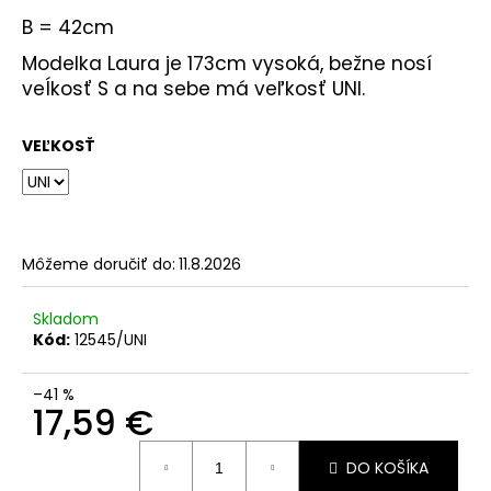
B = 42cm
Modelka Laura je 173cm vysoká, bežne nosí
veĺkosť S a na sebe má veľkosť UNI.
VEĽKOSŤ
Môžeme doručiť do:
11.8.2026
Skladom
Kód:
12545/UNI
–41 %
17,59 €
Jednotková
DO KOŠÍKA
cena: