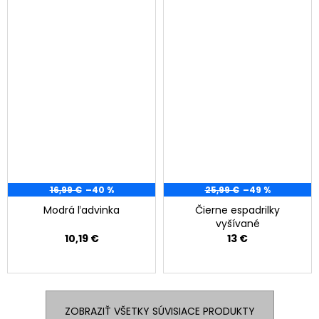
16,99 €
–40 %
25,99 €
–49 %
Modrá ľadvinka
Čierne espadrilky
vyšívané
10,19 €
13 €
ZOBRAZIŤ VŠETKY SÚVISIACE PRODUKTY