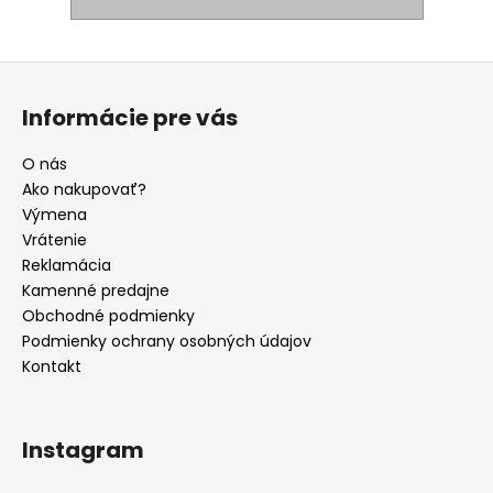
Z
á
Informácie pre vás
p
ä
O nás
t
Ako nakupovať?
i
Výmena
e
Vrátenie
Reklamácia
Kamenné predajne
Obchodné podmienky
Podmienky ochrany osobných údajov
Kontakt
Instagram