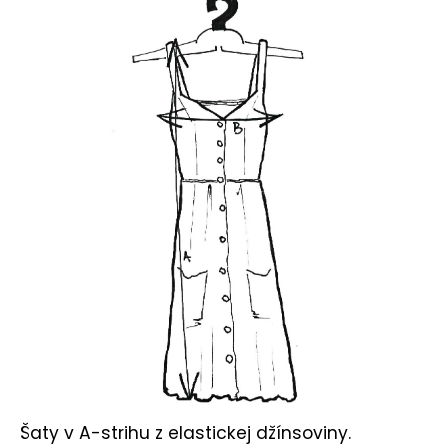
č
a
m
e
Šaty v A-strihu z elastickej džínsoviny.