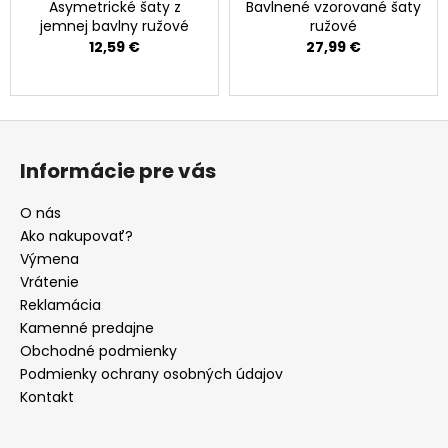
Asymetrické šaty z
Bavlnené vzorované šaty
jemnej bavlny ružové
ružové
12,59 €
27,99 €
Z
á
Informácie pre vás
p
ä
O nás
t
Ako nakupovať?
i
Výmena
e
Vrátenie
Reklamácia
Kamenné predajne
Obchodné podmienky
Podmienky ochrany osobných údajov
Kontakt