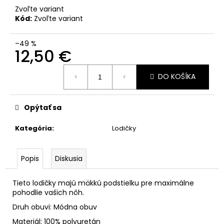
Zvoľte variant
Kód:
Zvoľte variant
–49 %
12,50 €
Jednotková
DO KOŠÍKA
cena:
Opýtať sa
Kategória
:
Lodičky
Popis
Diskusia
Tieto lodičky majú mäkkú podstielku pre maximálne
pohodlie vašich nôh.
Druh obuvi: Módna obuv
Materiál: 100% polyuretán