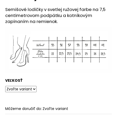
č
a
Semišové lodičky v svetlej ružovej farbe na 7,5
m
centimetrovom podpätku a kotníkovým
e
zapínaním na remienok.
VEĽKOSŤ
Môžeme doručiť do:
Zvoľte variant