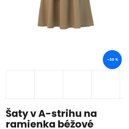
á
j
s
ť
?
–30 %
HĽADAŤ
O
d
p
Šaty v A-strihu na
o
r
ramienka béžové
ú