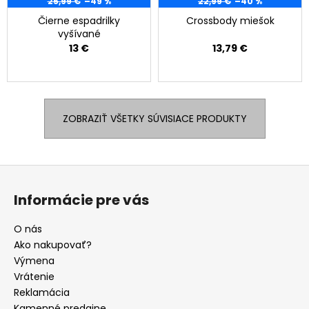
25,99 €
–49 %
22,99 €
–40 %
Čierne espadrilky
Crossbody miešok
vyšívané
13 €
13,79 €
ZOBRAZIŤ VŠETKY SÚVISIACE PRODUKTY
Z
á
Informácie pre vás
p
ä
O nás
t
Ako nakupovať?
i
Výmena
e
Vrátenie
Reklamácia
Kamenné predajne