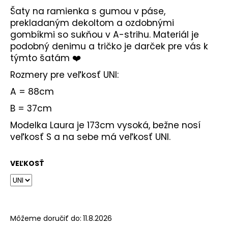
Šaty na ramienka s gumou v páse,
prekladaným dekoltom a ozdobnými
gombíkmi so sukňou v A-strihu. Materiál je
podobný denimu a tričko je darček pre vás k
týmto šatám ❤️
Rozmery pre veľkosť UNI:
A = 88cm
B = 37cm
Modelka Laura je 173cm vysoká, bežne nosí
veľkosť S a na sebe má veľkosť UNI.
VEĽKOSŤ
Môžeme doručiť do:
11.8.2026