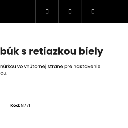
Hľadať
Prihlásenie
Nákupný
košík
búk s retiazkou biely
 šnúrkou vo vnútornej strane pre nastavenie
ou.
Kód:
8771