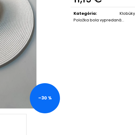
Jednotková
cena:
Kategória
:
Klobúky
Položka bola vypredaná…
–30 %