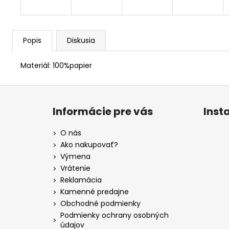
Popis
Diskusia
Materiál: 100%papier
Z
á
Informácie pre vás
Inst
p
ä
O nás
t
Ako nakupovať?
i
Výmena
e
Vrátenie
Reklamácia
Kamenné predajne
Obchodné podmienky
Podmienky ochrany osobných
údajov