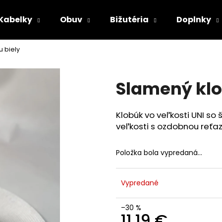
Kabelky
Obuv
Bižutéria
Doplnky
u biely
Čo potrebujete nájsť?
Slamený klo
HĽADAŤ
Klobúk vo veľkosti UNI so
veľkosti s ozdobnou reťaz
Odporúčame
Položka bola vypredaná…
Vypredané
–30 %
11,19 €