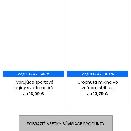
22,99 €
AŽ
–30 %
22,99 €
AŽ
–40 %
Tvarujúce športové
Cropnutá mikina vo
legíny svetlomodré
voľnom strihu s
kapucňou biela
16,09 €
13,79 €
od
od
ZOBRAZIŤ VŠETKY SÚVISIACE PRODUKTY