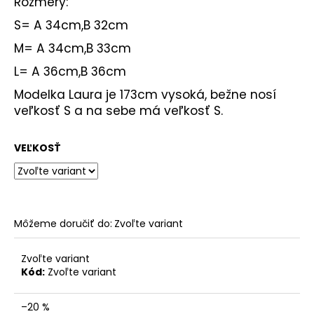
Rozmery:
S= A 34cm,B 32cm
M= A 34cm,B 33cm
L= A 36cm,B 36cm
Modelka Laura je 173cm vysoká, bežne nosí
veľkosť S a na sebe má veľkosť S.
VEĽKOSŤ
Môžeme doručiť do:
Zvoľte variant
Zvoľte variant
Kód:
Zvoľte variant
–20 %