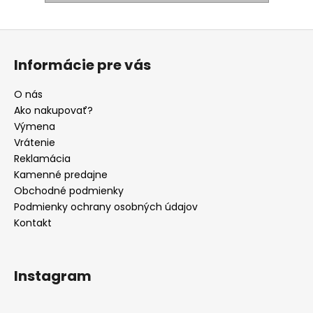
Z
á
Informácie pre vás
p
ä
O nás
t
Ako nakupovať?
i
Výmena
e
Vrátenie
Reklamácia
Kamenné predajne
Obchodné podmienky
Podmienky ochrany osobných údajov
Kontakt
Instagram