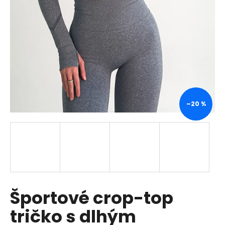
á
j
s
ť
?
–20 %
HĽADAŤ
O
d
p
Športové crop-top
o
r
tričko s dlhým
ú