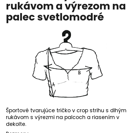
č
rukávom a výrezom na
a
palec svetlomodré
m
e
Športové tvarujúce tričko v crop strihu s dlhým
rukávom s výrezmi na palcoch a riasením v
dekolte.