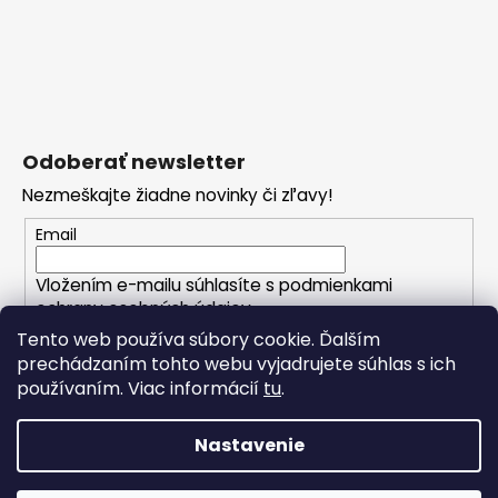
Odoberať newsletter
Nezmeškajte žiadne novinky či zľavy!
Email
Vložením e-mailu súhlasíte s
podmienkami
ochrany osobných údajov
Tento web používa súbory cookie. Ďalším
prechádzaním tohto webu vyjadrujete súhlas s ich
PRIHLÁSIŤ SA
používaním. Viac informácií
tu
.
Nastavenie
Vytvoril Shoptet
Copyright 2026
CRIBS.sk - váš módny butik
. Všetky