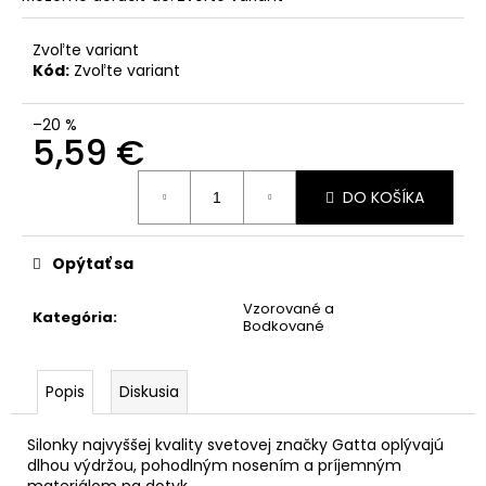
Zvoľte variant
Kód:
Zvoľte variant
–20 %
5,59 €
Jednotková
DO KOŠÍKA
cena:
Opýtať sa
Vzorované a
Kategória
:
Bodkované
Popis
Diskusia
Silonky najvyššej kvality svetovej značky Gatta oplývajú
dlhou výdržou, pohodlným nosením a príjemným