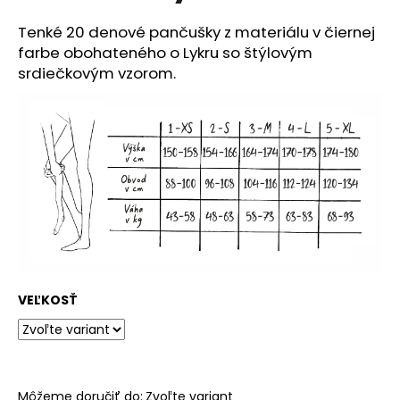
č
a
Tenké 20 denové pančušky z materiálu v čiernej
m
farbe obohateného o Lykru so štýlovým
e
srdiečkovým vzorom.
VEĽKOSŤ
Môžeme doručiť do:
Zvoľte variant