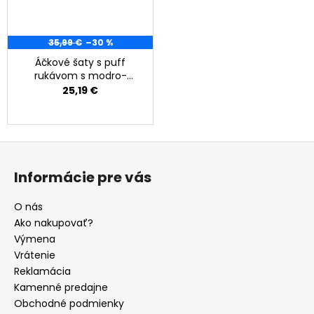
35,99 €
–30 %
Áčkové šaty s puff
rukávom s modro-
béžovým vzorom
25,19 €
Z
á
Informácie pre vás
p
ä
O nás
t
Ako nakupovať?
i
Výmena
e
Vrátenie
Reklamácia
Kamenné predajne
Obchodné podmienky