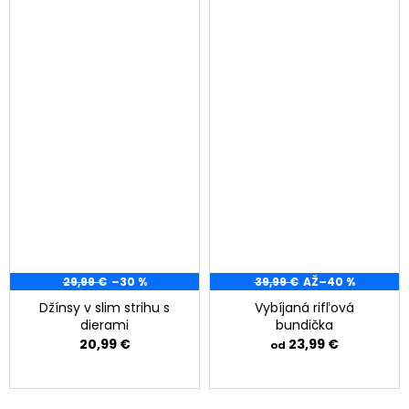
29,99 €
–30 %
39,99 €
AŽ
–40 %
Džínsy v slim strihu s
Vybíjaná rifľová
dierami
bundička
20,99 €
23,99 €
od