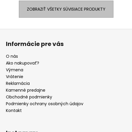
ZOBRAZIŤ VŠETKY SÚVISIACE PRODUKTY
Z
á
Informácie pre vás
p
ä
O nás
t
Ako nakupovať?
i
Výmena
e
Vrátenie
Reklamácia
Kamenné predajne
Obchodné podmienky
Podmienky ochrany osobných údajov
Kontakt