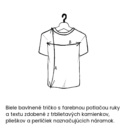
č
a
m
e
Biele bavlnené tričko s farebnou potlačou ruky
a textu zdobené z trblietavých kamienkov,
plieškov a perličiek naznačujúcich náramok.