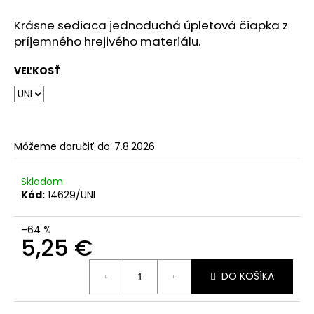
č
a
Krásne sediaca jednoduchá úpletová čiapka z
m
príjemného hrejivého materiálu.
e
VEĽKOSŤ
Môžeme doručiť do:
7.8.2026
Skladom
Kód:
14629/UNI
–64 %
5,25 €
Jednotková
DO KOŠÍKA
cena: