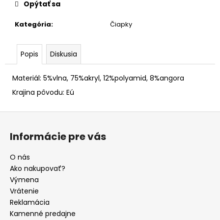
Opýtať sa
Kategória
:
Čiapky
Popis
Diskusia
Materiál: 5%vlna, 75%akryl, 12%polyamid, 8%angora
Krajina pôvodu: Eú
Z
á
Informácie pre vás
p
ä
O nás
t
Ako nakupovať?
i
Výmena
e
Vrátenie
Reklamácia
Kamenné predajne