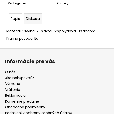
Kategória
:
Čiapky
Popis
Diskusia
Materiál: 5%vlna, 75%akryl, 12%polyamid, 8%angora
Krajina pôvodu: Eú
Z
á
Informácie pre vás
p
ä
O nás
t
Ako nakupovať?
i
Výmena
e
Vrátenie
Reklamácia
Kamenné predajne
Obchodné podmienky
Podmienky ochrany osobných údajov