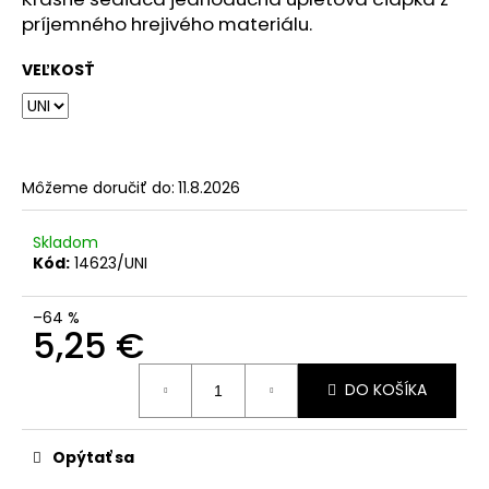
č
príjemného hrejivého materiálu.
a
m
VEĽKOSŤ
e
Môžeme doručiť do:
11.8.2026
Skladom
Kód:
14623/UNI
–64 %
5,25 €
Jednotková
DO KOŠÍKA
cena:
Opýtať sa