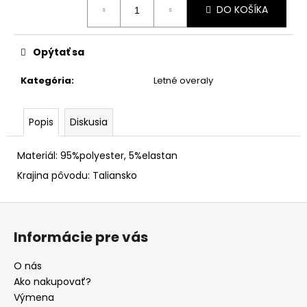
DO KOŠÍKA
cena:
Opýtať sa
Kategória
:
Letné overaly
Popis
Diskusia
Materiál: 95%polyester, 5%elastan
Krajina pôvodu: Taliansko
Z
á
Informácie pre vás
p
ä
O nás
t
Ako nakupovať?
i
Výmena