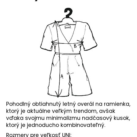
č
a
m
e
Pohodlný obtiahnutý letný overál na ramienka,
ktorý je aktuálne veľkým trendom, avšak
vďaka svojmu minimalizmu nadčasový kusok,
ktorý je jednoducho kombinovateľný.
Rozmery pre veľkosť UNI: