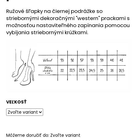
č
a
Ružové šľapky na čiernej podrážke so
m
striebornými dekoračnými "western" prackami s
e
možnosťou nastaviteľného zapínania pomocou
vybíjania striebornými krúžkami.
VEĽKOSŤ
Môžeme doručiť do:
Zvoľte variant