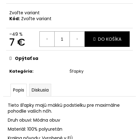
Zvoľte variant
Kód:
Zvoľte variant
–49 %
7 €
DO KOŠÍKA
Jednotková
cena:
Opýtať sa
Kategória
:
Šľapky
Popis
Diskusia
Tieto šľapky majú mäkkú podstielku pre maximálne
pohodlie vašich nôh.
Druh obuvi: Módna obuv
Materiál: 100% polyuretán
Krajina pôvodu: Vyrobené v EÚ