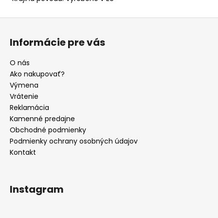
Z
á
Informácie pre vás
p
ä
O nás
t
Ako nakupovať?
i
Výmena
e
Vrátenie
Reklamácia
Kamenné predajne
Obchodné podmienky
Podmienky ochrany osobných údajov
Kontakt
Instagram