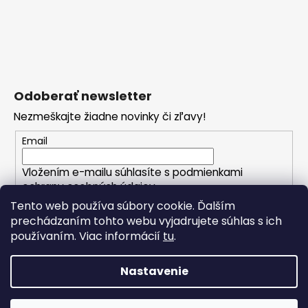
Odoberať newsletter
Nezmeškajte žiadne novinky či zľavy!
Email
Vložením e-mailu súhlasíte s
podmienkami
ochrany osobných údajov
Tento web používa súbory cookie. Ďalším
prechádzaním tohto webu vyjadrujete súhlas s ich
PRIHLÁSIŤ SA
používaním. Viac informácií
tu
.
Nastavenie
Vytvoril Shoptet
Copyright 2026
CRIBS.sk - váš módny butik
. Všetky