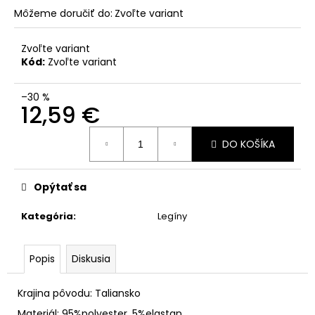
Môžeme doručiť do:
Zvoľte variant
Zvoľte variant
Kód:
Zvoľte variant
–30 %
12,59 €
Jednotková
DO KOŠÍKA
cena:
Opýtať sa
Kategória
:
Legíny
Popis
Diskusia
Krajina pôvodu: Taliansko
Materiál: 95%polyester, 5%elastan