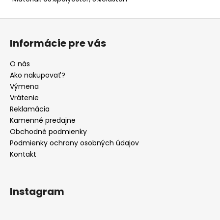
Z
á
Informácie pre vás
p
ä
O nás
t
Ako nakupovať?
i
Výmena
e
Vrátenie
Reklamácia
Kamenné predajne
Obchodné podmienky
Podmienky ochrany osobných údajov
Kontakt
Instagram