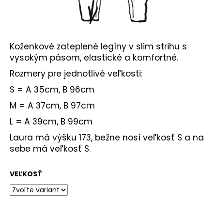
Koženkové zateplené legíny v slim strihu s
vysokým pásom, elastické a komfortné.
Rozmery pre jednotlivé veľkosti:
S = A 35cm, B 96cm
M = A 37cm, B 97cm
L = A 39cm, B 99cm
Laura má výšku 173, bežne nosí veľkosť S a na
sebe má veľkosť S.
VEĽKOSŤ