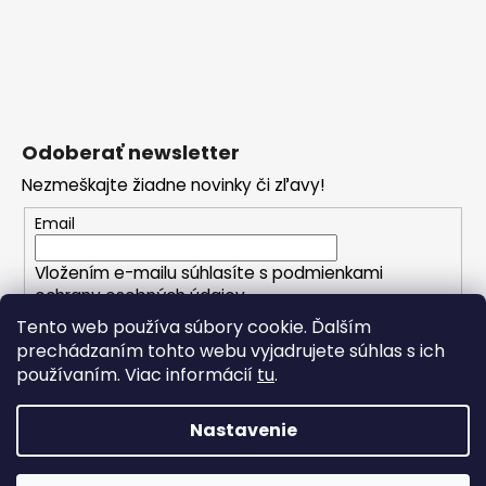
Odoberať newsletter
Nezmeškajte žiadne novinky či zľavy!
Email
Vložením e-mailu súhlasíte s
podmienkami
ochrany osobných údajov
Tento web používa súbory cookie. Ďalším
prechádzaním tohto webu vyjadrujete súhlas s ich
PRIHLÁSIŤ SA
používaním. Viac informácií
tu
.
Nastavenie
Vytvoril Shoptet
Copyright 2026
CRIBS.sk - váš módny butik
. Všetky