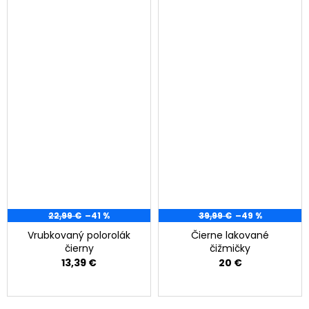
22,99 €
–41 %
39,99 €
–49 %
Vrubkovaný polorolák
Čierne lakované
čierny
čižmičky
13,39 €
20 €