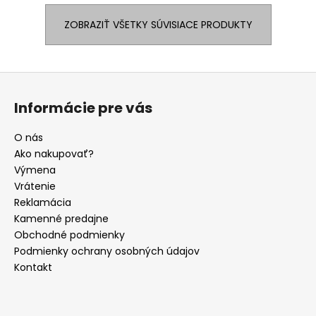
ZOBRAZIŤ VŠETKY SÚVISIACE PRODUKTY
Z
á
Informácie pre vás
p
ä
O nás
t
Ako nakupovať?
i
Výmena
e
Vrátenie
Reklamácia
Kamenné predajne
Obchodné podmienky
Podmienky ochrany osobných údajov
Kontakt