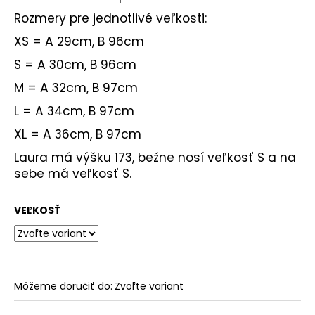
Rozmery pre jednotlivé veľkosti:
XS = A 29cm, B 96cm
S = A 30cm, B 96cm
M = A 32cm, B 97cm
L = A 34cm, B 97cm
XL = A 36cm, B 97cm
Laura má výšku 173, bežne nosí veľkosť S a na
sebe má veľkosť S.
VEĽKOSŤ
Môžeme doručiť do:
Zvoľte variant