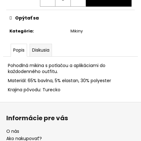
Opýtať sa
Kategória
:
Mikiny
Popis
Diskusia
Pohodlná mikina s potlačou a aplikáciami do
každodenného outfitu.
Materiál: 65% bavlna, 5% elastan, 30% polyester
Krajina pôvodu: Turecko
Z
á
Informácie pre vás
p
ä
O nás
t
Ako nakupovať?