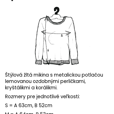
č
a
m
e
Štýlová žltá mikina s metalickou potlačou
lemovanou ozdobnými perličkami,
kryštálikmi a korálikmi.
Rozmery pre jednotlivé veľkosti:
S = A 63cm, B 52cm