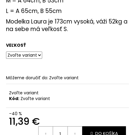
M = A 64cm, B 53cm
L = A 65cm, B 55cm
Modelka Laura je 173cm vysoká, váži 52kg a
na sebe má veľkosť S.
VEĽKOSŤ
Môžeme doručiť do:
Zvoľte variant
Zvoľte variant
Kód:
Zvoľte variant
–40 %
11,39 €
Jednotková
DO KOŠÍKA
cena: