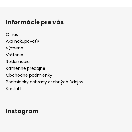
Z
á
Informácie pre vás
p
ä
O nás
t
Ako nakupovať?
i
Výmena
e
Vrátenie
Reklamácia
Kamenné predajne
Obchodné podmienky
Podmienky ochrany osobných údajov
Kontakt
Instagram