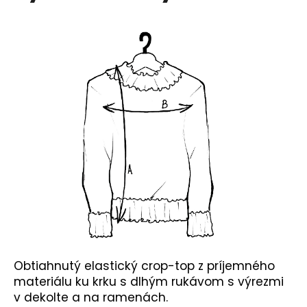
č
a
m
e
Obtiahnutý elastický crop-top z príjemného
materiálu ku krku s dlhým rukávom s výrezmi
v dekolte a na ramenách.