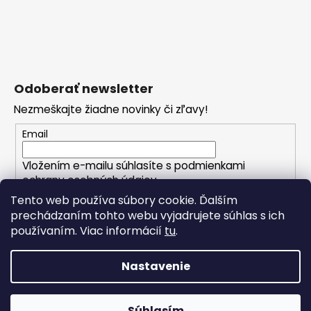
Odoberať newsletter
Nezmeškajte žiadne novinky či zľavy!
Email
Vložením e-mailu súhlasíte s
podmienkami
ochrany osobných údajov
Tento web používa súbory cookie. Ďalším
prechádzaním tohto webu vyjadrujete súhlas s ich
PRIHLÁSIŤ SA
používaním. Viac informácií
tu
.
Nastavenie
Vytvoril Shoptet
Copyright 2026
CRIBS.sk - váš módny butik
. Všetky
Súhlasím
práva vyhradené.