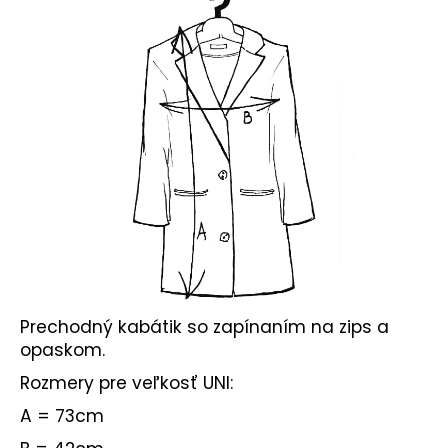
č
a
m
e
Prechodný kabátik so zapínaním na zips a
opaskom.
Rozmery pre veľkosť UNI:
A = 73cm