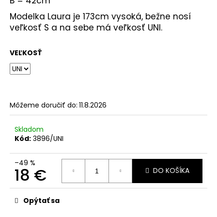
B = 42cm
Modelka Laura je 173cm vysoká, bežne nosí
veľkosť S a na sebe má veľkosť UNI.
VEĽKOSŤ
Môžeme doručiť do:
11.8.2026
Skladom
Kód:
3896/UNI
–49 %
18 €
DO KOŠÍKA
Jednotková
cena:
Opýtať sa