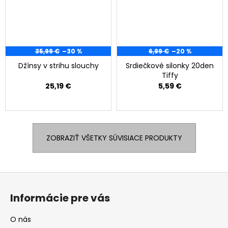
35,99 €
–30 %
6,99 €
–20 %
Džínsy v strihu slouchy
Srdiečkové silonky 20den
Tiffy
25,19 €
5,59 €
ZOBRAZIŤ VŠETKY SÚVISIACE PRODUKTY
Z
á
Informácie pre vás
p
ä
O nás