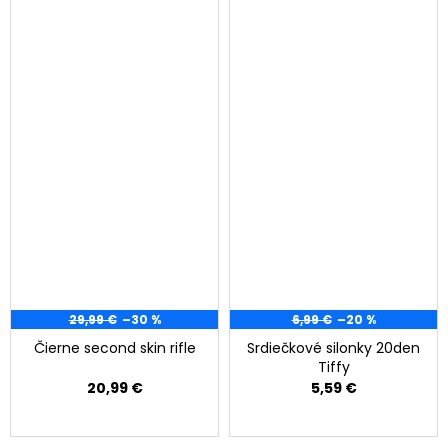
29,99 €
–30 %
6,99 €
–20 %
Čierne second skin rifle
Srdiečkové silonky 20den
Tiffy
20,99 €
5,59 €