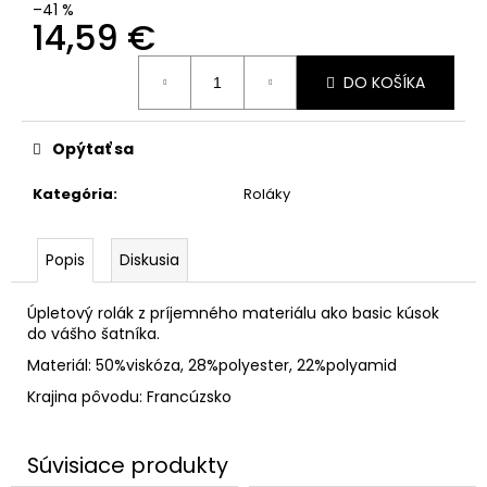
–41 %
14,59 €
Jednotková
DO KOŠÍKA
cena:
Opýtať sa
Kategória
:
Roláky
Popis
Diskusia
Úpletový rolák z príjemného materiálu ako basic kúsok
do vášho šatníka.
Materiál: 50%viskóza, 28%polyester, 22%polyamid
Krajina pôvodu: Francúzsko