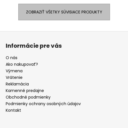
ZOBRAZIŤ VŠETKY SÚVISIACE PRODUKTY
Z
á
Informácie pre vás
p
ä
O nás
t
Ako nakupovať?
i
Výmena
e
Vrátenie
Reklamácia
Kamenné predajne
Obchodné podmienky
Podmienky ochrany osobných údajov
Kontakt