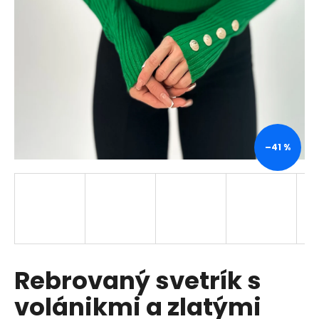
á
j
s
ť
?
–41 %
HĽADAŤ
O
d
p
Rebrovaný svetrík s
o
r
volánikmi a zlatými
ú