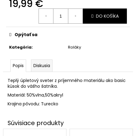
19,99 €
Jednotková
DO KOŠÍKA
cena:
Opýtať sa
Kategória
:
Roláky
Popis
Diskusia
Teplý úpletový sveter z príjemného materiálu ako basic
kúsok do vášho šatníka.
Materiál: 50%vlna,50%akryl
Krajina pôvodu: Turecko