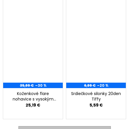
35,99 €
–30 %
6,99 €
–20 %
Koženkové flare
Srdiečkové silonky 20den
nohavice s vysokým
Tiffy
pásom
25,19 €
5,59 €