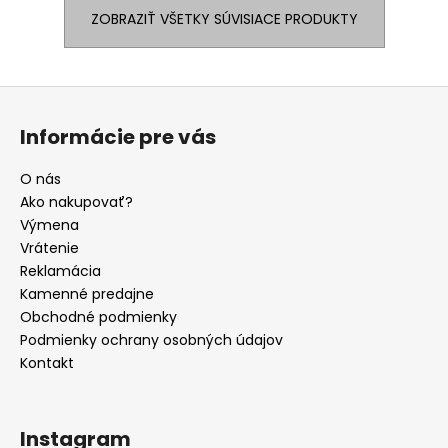
ZOBRAZIŤ VŠETKY SÚVISIACE PRODUKTY
Z
á
Informácie pre vás
p
ä
O nás
t
Ako nakupovať?
i
Výmena
e
Vrátenie
Reklamácia
Kamenné predajne
Obchodné podmienky
Podmienky ochrany osobných údajov
Kontakt
Instagram