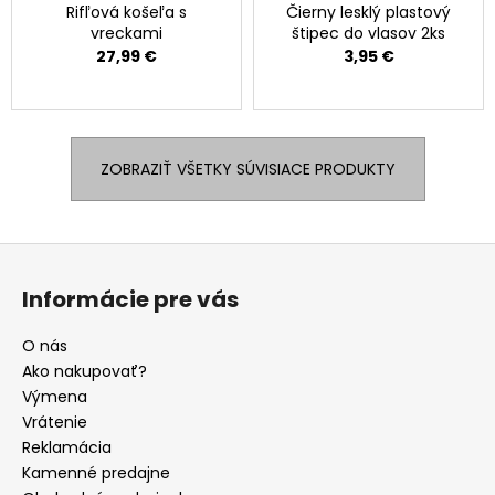
Rifľová košeľa s
Čierny lesklý plastový
vreckami
štipec do vlasov 2ks
27,99 €
3,95 €
ZOBRAZIŤ VŠETKY SÚVISIACE PRODUKTY
Z
á
Informácie pre vás
p
ä
O nás
t
Ako nakupovať?
i
Výmena
e
Vrátenie
Reklamácia
Kamenné predajne