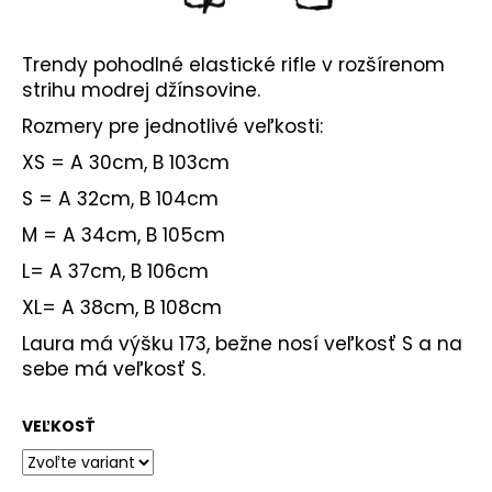
Trendy pohodlné elastické rifle v rozšírenom
strihu modrej džínsovine.
Rozmery pre jednotlivé veľkosti:
XS = A 30cm, B 103
cm
S = A 32cm, B 104cm
M = A 34cm, B 105cm
L= A 37cm, B 106cm
XL= A 38cm, B 108cm
Laura má výšku 173, bežne nosí veľkosť S a na
sebe má veľkosť S.
VEĽKOSŤ