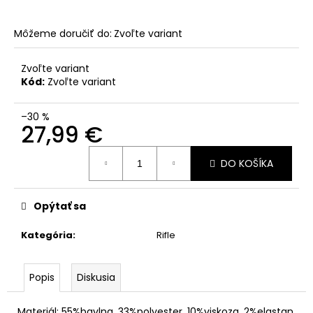
Môžeme doručiť do:
Zvoľte variant
Zvoľte variant
Kód:
Zvoľte variant
–30 %
27,99 €
Jednotková
DO KOŠÍKA
cena:
Opýtať sa
Kategória
:
Rifle
Popis
Diskusia
Materiál: 55%bavlna, 33%polyester, 10%viskoza, 2%elastan