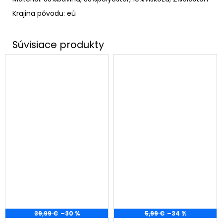
Krajina pôvodu: eú
39,99 €
–30 %
5,99 €
–34 %