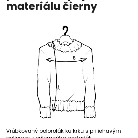
č
materiálu čierny
a
m
e
Vrúbkovaný polorolák ku krku s priliehavým
golierom z príjemného materiálu.