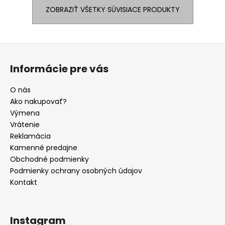
ZOBRAZIŤ VŠETKY SÚVISIACE PRODUKTY
Z
á
Informácie pre vás
p
ä
O nás
t
Ako nakupovať?
i
Výmena
e
Vrátenie
Reklamácia
Kamenné predajne
Obchodné podmienky
Podmienky ochrany osobných údajov
Kontakt
Instagram