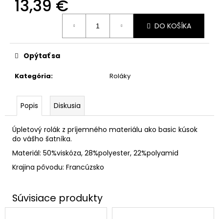
13,39 €
Jednotková
DO KOŠÍKA
cena:
Opýtať sa
Kategória
:
Roláky
Popis
Diskusia
Úpletový rolák z príjemného materiálu ako basic kúsok
do vášho šatníka.
Materiál: 50%viskóza, 28%polyester, 22%polyamid
Krajina pôvodu: Francúzsko